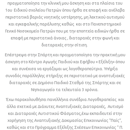
πραγματοποίησα την κλινική μου άσκηση και στα πλαίσια του
1
ου
Ειδικού σχολείου Πατρών όπου ήρθα σε επαφή και ανέλαβα
περιστατικά βαριάς νοητικής υστέρησης, μη λεκτικού αυτισμού
και εγκεφαλικής παράλυσης καθώς και στο Πανεπιστημιακό
Γενικό Νοσοκομείο Πατρών που με την εποπτεία ειδικών ήρθα σε
επαφή με περιστατικά άνοιας , διαταραχές στην φωνή και
διαταραχές στην σίτιση.
Επέστρεψα στην Σπάρτη και πραγματοποίησα την πρακτική μου
άσκηση στο Κέντρο Αγωγής Παιδιού και Εφήβου « Εξέλιξη» όπου
και συνέχισα να εργάζομαι ως λογοθεραπεύτρια. Υπήρξα
συνοδός παράλληλης στήριξης σε περιστατικό με αναπτυξιακές
διαταραχές σε Δημόσιο Παιδικό Σταθμό της Σπάρτης και σε
Νηπιαγωγείο τα τελευταία 3 χρόνια.
Έχω παρακολουθήσει πανελλήνια συνέδρια Λογοθεραπείας και
άλλα σχετικά με Διάχυτες Αναπτυξιακές Διαταραχές, Αυτισμό
και Διαταραχές Αυτιστικού Φάσματος,έχω εκπαιδευτεί στην
χορήγηση της Αναπτυξιακής Δοκιμασίας Επικοινωνίας ‘’Παίς’’,
καθώς και στο Πρόγραμμα Εξέλιξης Σχέσεων Επικοινωνίας ‘’ Π.