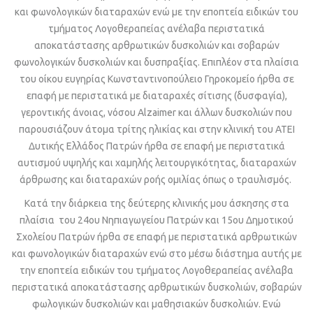
και φωνολογικών διαταραχών ενώ με την εποπτεία ειδικών του
τμήματος Λογοθεραπείας ανέλαβα περιστατικά
αποκατάστασης αρθρωτικών δυσκολιών και σοβαρών
φωνολογικών δυσκολιών και δυσπραξίας.
Επιπλέον στα πλαίσια
του οίκου ευγηρίας Κωνσταντινοπούλειο Γηροκομείο ήρθα σε
επαφή με περιστατικά με διαταραχές σίτισης (δυσφαγία),
γεροντικής άνοιας, νόσου
Alzaimer
και άλλων δυσκολιών που
παρουσιάζουν άτομα τρίτης ηλικίας και στην κλινική του ΑΤΕΙ
Δυτικής Ελλάδος Πατρών ήρθα σε επαφή με περιστατικά
αυτισμού υψηλής και χαμηλής λειτουργικότητας, διαταραχών
άρθρωσης και διαταραχών ροής ομιλίας όπως ο τραυλισμός.
Κατά την διάρκεια της δεύτερης κλινικής μου άσκησης στα
πλαίσια
του 24
ου
Νηπιαγωγείου Πατρών και 15
ου
Δημοτικού
Σχολείου Πατρών ήρθα σε επαφή με περιστατικά αρθρωτικών
και φωνολογικών διαταραχών ενώ στο μέσω διάστημα αυτής με
την εποπτεία ειδικών του τμήματος Λογοθεραπείας ανέλαβα
περιστατικά αποκατάστασης αρθρωτικών δυσκολιών, σοβαρών
φωλογικών δυσκολιών και μαθησιακών δυσκολιών.
Ενώ