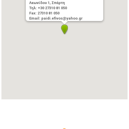
Λεωνίδου 1, Σπάρτη
Τηλ: +30 27310 81 050
Fax: 27310 81 050
Email: paidi.efivos@yahoo.gr