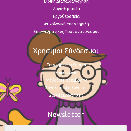
Ειδική Διαπαιδαγώγηση
Λογοθεραπεία
Εργοθεραπεία
Ψυχολογική Υποστήριξη
Επαγγελματικός Προσανατολισμός
Χρήσιμοι Σύνδεσμοι
Επιστημονική Ομάδα
Επικοινωνία
Μέθοδοι Παρέμβασης
Εργαλεία Αξιολόγησης
Συχνές Ερωτήσεις
Newsletter