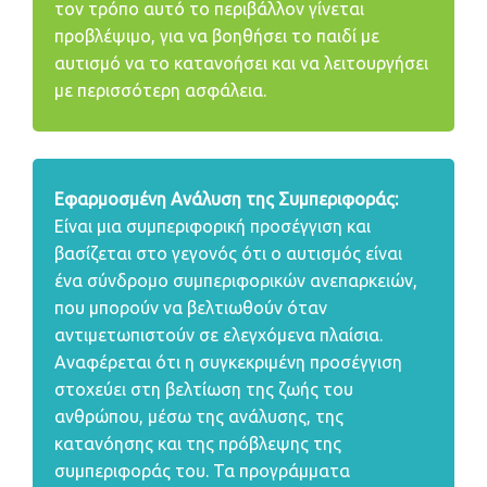
τον τρόπο αυτό το περιβάλλον γίνεται
προβλέψιμο, για να βοηθήσει το παιδί με
αυτισμό να το κατανοήσει και να λειτουργήσει
με περισσότερη ασφάλεια.
Εφαρμοσμένη Ανάλυση της Συμπεριφοράς:
Είναι μια συμπεριφορική προσέγγιση και
βασίζεται στο γεγονός ότι ο αυτισμός είναι
ένα σύνδρομο συμπεριφορικών ανεπαρκειών,
που μπορούν να βελτιωθούν όταν
αντιμετωπιστούν σε ελεγχόμενα πλαίσια.
Αναφέρεται ότι η συγκεκριμένη προσέγγιση
στοχεύει στη βελτίωση της ζωής του
ανθρώπου, μέσω της ανάλυσης, της
κατανόησης και της πρόβλεψης της
συμπεριφοράς του. Τα προγράμματα