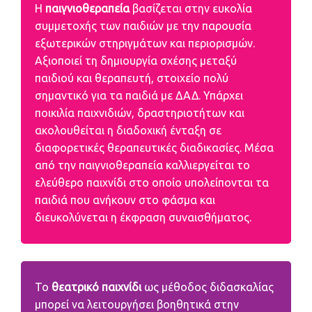
Η
παιγνιοθεραπεία
βασίζεται στην ευκολία
συμμετοχής των παιδιών με την παρουσία
εξωτερικών στηριγμάτων και περιορισμών.
Αξιοποιεί τη δημιουργία σχέσης μεταξύ
παιδιού και θεραπευτή, στοιχείο πολύ
σημαντικό για τα παιδιά με ΔΑΔ. Υπάρχει
ποικιλία παιχνιδιών, δραστηριοτήτων και
ακολουθείται η διαδοχική ένταξη σε
διαφορετικές θεραπευτικές διαδικασίες. Μέσα
από την παιγνιοθεραπεία καλλιεργείται το
ελεύθερο παιχνίδι στο οποίο υπολείπονται τα
παιδιά που ανήκουν στο φάσμα και
διευκολύνεται η έκφραση συναισθήματος.
Το
θεατρικό παιχνίδι
ως μέθοδος διδασκαλίας
μπορεί να λειτουργήσει βοηθητικά στην