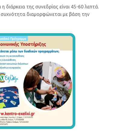
η διάρκεια της συνεδρίας είναι 45-60 λεπτά.
, η συχνότητα διαμορφώνεται με βάση την