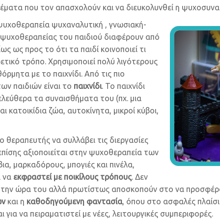
θέματα που τον απασχολούν και να διευκολυνθεί η ψυχοσυνα
 ψυχοθεραπεία ψυχαναλυτική , γνωσιακή-
ψυχοθεραπείας του παιδιού διαφέρουν από
ς ως προς το ότι τα παιδί κοινοποιεί τι
ετικό τρόπο. Χρησιμοποιεί πολύ λιγότερους
όρμητα με το παιχνίδι. Από τις πιο
ων παιδιών είναι το
παιχνίδι
. Το παιχνίδι
ελεύθερα τα συναισθήματα του (πχ. μια
ι κατοικίδια ζώα, αυτοκίνητα, μικροί κύβοι,
ο θεραπευτής να συλλάβει τις διεργασίες
πίσης αξιοποιείται στην ψυχοθεραπεία των
βια, μαρκαδόρους, μπογιές και πινέλα,
ι να
εκφραστεί με ποικίλους τρόπους
. Δεν
τα την ώρα του αλλά πρωτίστως αποσκοπούν στο να προσφέρου
ων
και η
καθοδηγούμενη φαντασία
, όπου στο ασφαλές πλαίσι
 για να πειραματιστεί με νέες, λειτουργικές συμπεριφορές.