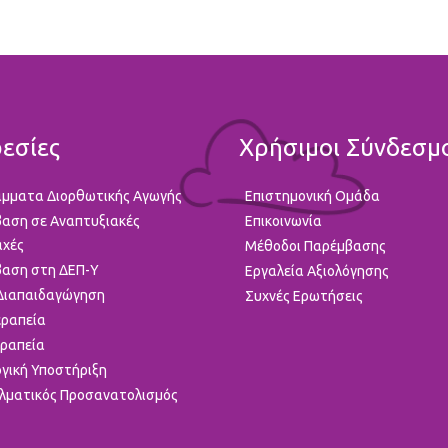
εσίες
Χρήσιμοι Σύνδεσμ
μματα Διορθωτικής Αγωγής
Επιστημονική Ομάδα
αση σε Αναπτυξιακές
Επικοινωνία
αχές
Μέθοδοι Παρέμβασης
αση στη ΔΕΠ-Υ
Εργαλεία Αξιολόγησης
 Διαπαιδαγώγηση
Συχνές Ερωτήσεις
ραπεία
ραπεία
γική Υποστήριξη
λματικός Προσανατολισμός