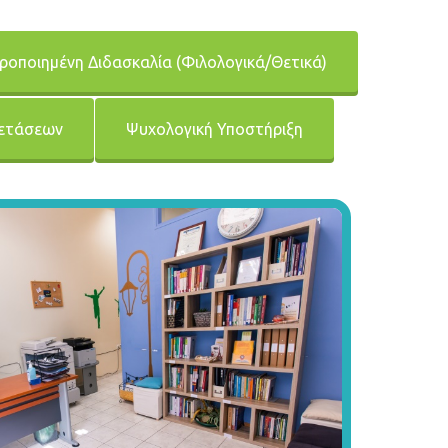
ροποιημένη Διδασκαλία (Φιλολογικά/Θετικά)
ξετάσεων
Ψυχολογική Υποστήριξη