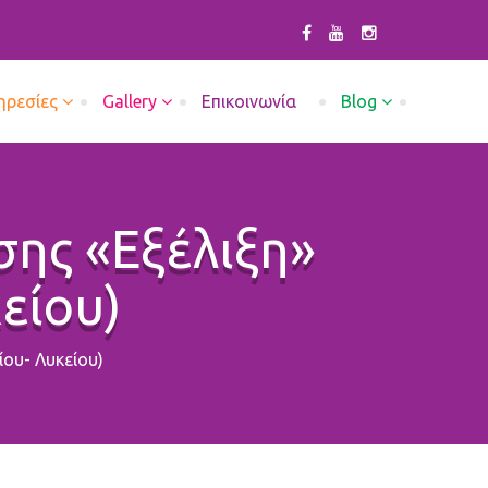
ηρεσίες
Gallery
Επικοινωνία
Blog
ης «Εξέλιξη»
είου)
ου- Λυκείου)