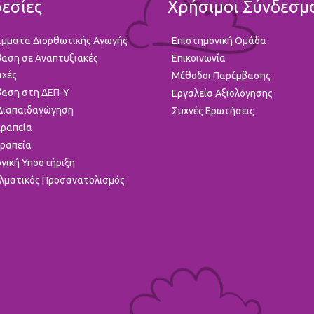
εσίες
Χρήσιμοι Σύνδεσμ
μματα Διορθωτικής Αγωγής
Επιστημονική Ομάδα
αση σε Αναπτυξιακές
Επικοινωνία
αχές
Μέθοδοι Παρέμβασης
αση στη ΔΕΠ-Υ
Εργαλεία Αξιολόγησης
 Διαπαιδαγώγηση
Συχνές Ερωτήσεις
ραπεία
ραπεία
γική Υποστήριξη
λματικός Προσανατολισμός