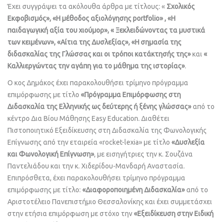
Έχει συγγράψει τα ακόλουθα άρθρα με τίτλους: «
Σχολικός
Εκφοβισμός», «Η μέθοδος αξιολόγησης portfolio» , «Η
παιδαγωγική αξία του χιούμορ», « Ξεκλειδώνοντας τα μυστικά
των κειμένων», «Αίτια της Δυσλεξίας», «Η σημασία της
διδασκαλίας της Γλώσσας και οι τρόποι κατάκτησής της»
και
«
Καλλιεργώντας την αγάπη για το μάθημα της ιστορίας»
.
Ο κος Δημάκος έχει παρακολουθήσει τρίμηνο πρόγραμμα
επιμόρφωσης με τίτλο
«Πρόγραμμα Επιμόρφωσης στη
Διδασκαλία της Ελληνικής ως δεύτερης ή ξένης γλώσσας»
από το
κέντρο Δια Βίου Μάθησης Easy Education. Διαθέτει
Πιστοποιητικό Εξειδίκευσης στη Διδασκαλία της Φωνολογικής
Επίγνωσης από την εταιρεία «rocket-lexia» με τίτλο
«Δυσλεξία
και Φωνολογική Επίγνωση»
, με εισηγήτριες την κ. Σουζάνα
Παντελιάδου και την κ. Χιδερίδου-Μανδαρή Αναστασία.
Επιπρόσθετα, έχει παρακολουθήσει τρίμηνο πρόγραμμα
επιμόρφωσης με τίτλο:
«Διαφοροποιημένη Διδασκαλία»
από το
Αριστοτέλειο Πανεπιστήμιο Θεσσαλονίκης και έχει συμμετάσχει
στην ετήσια επιμόρφωση με στόχο την
«Εξειδίκευση στην Ειδική