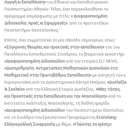
Αγωγή κι Εκπαίδευση»
του Εθνικού και Καποδιστριακού
Πανεπιστημίου Αθηνών. Τέλος, έχει παρακολουθήσει το
πρόγραμμα επιμόρφωσης με τίτλο:
« Διαφοροποιημένη
Διδασκαλία: Αρχές κι Εφαρμογές»
, από το Αριστοτέλειο
Πανεπιστήμιο Θεσσαλονίκης.
Επίσης, έχει συμμετάσχει σε μία πλειάδα σεμιναρίων, όπως:
«Σύγχρονες θεωρίες και πρακτικές στην εκπαίδευση»
του 2ου
Πανελληνίου Εκπαιδευτικού Συνεδρίου, το βιωματικό εργαστήρι
«Διαφοροποιημένη Διδασκαλία»
από την εταιρεία ELT NEWS,
«Δυσαριθμησία: Αντιμετώπιση Μαθησιακών Δυσκολιών στα
Μαθηματικά στην Πρωτοβάθμια Εκπαίδευση»
με εισηγητή τον κ.
Καραγιαννάκη από το Διεπιστημονικό Κέντρο Ηπείρου,
«Δυσλεξία
& Σχολείο»
από την Ελληνική Εταιρία Δυσλεξίας,
«Νέες τάσεις
και Προοπτικές στην Εκπαίδευση και την Απασχόληση»
από το
Ινστιτούτο Ανάπτυξης Απασχόλησης, τη διεθνή ημερίδα
«Διαφοροποιημένη Διδασκαλία»
του Πανεπιστημίου Θεσσαλίας
και το Συνέδριο του Ερευνητικού Προγράμματος
Econolang-
Ελληνογαλλική Συνεργασία
με θέμα:
«Γλώσσες σε κρίση;»
.