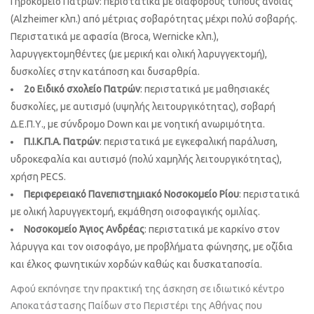
Γηροκομείο Πατρών: περιστατικά με διάφορους τύπους άνοιας
(Alzheimer κλπ.) από μέτριας σοβαρότητας μέχρι πολύ σοβαρής.
Περιστατικά με αφασία (Broca, Wernicke κλπ.),
λαρυγγεκτομηθέντες (με μερική και ολική λαρυγγεκτομή),
δυσκολίες στην κατάποση και δυσαρθρία.
2ο Ειδικό σχολείο Πατρών
: περιστατικά με μαθησιακές
δυσκολίες, με αυτισμό (υψηλής λειτουργικότητας), σοβαρή
Δ.Ε.Π.Υ., με σύνδρομο Down και με νοητική ανωριμότητα.
Π.Ι.Κ.Π.Α. Πατρών
: περιστατικά με εγκεφαλική παράλυση,
υδροκεφαλία και αυτισμό (πολύ χαμηλής λειτουργικότητας),
χρήση PECS.
Περιφερειακό Πανεπιστημιακό Νοσοκομείο Ρίου
: περιστατικά
με ολική λαρυγγεκτομή, εκμάθηση οισοφαγικής ομιλίας.
Νοσοκομείο Άγιος Ανδρέας
: περιστατικά με καρκίνο στον
λάρυγγα και τον οισοφάγο, με προβλήματα φώνησης, με οζίδια
και έλκος φωνητικών χορδών καθώς και δυσκαταποσία.
Αφού εκπόνησε την πρακτική της άσκηση σε ιδιωτικό κέντρο
Αποκατάστασης Παίδων στο Περιστέρι της Αθήνας που