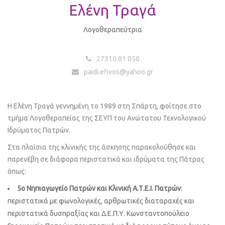
Ελένη Τραγά
Λογοθεραπεύτρια
27310 81 050
paidi.efivos@yahoo.gr
Η Ελένη Τραγά γεννημένη το 1989 στη Σπάρτη, φοίτησε στο
τμήμα Λογοθεραπείας της ΣΕΥΠ του Ανώτατου Τεχνολογικού
Ιδρύματος Πατρών.
Στα πλαίσια της κλινικής της άσκησης παρακολούθησε και
παρενέβη σε διάφορα περιστατικά και ιδρύματα της Πάτρας
όπως:
5ο Νηπιαγωγείο Πατρών και Κλινική Α.Τ.Ε.Ι. Πατρών
:
περιστατικά με φωνολογικές, αρθρωτικές διαταραχές και
περιστατικά δυσπραξίας και Δ.Ε.Π.Υ. Κωνσταντοπούλειο