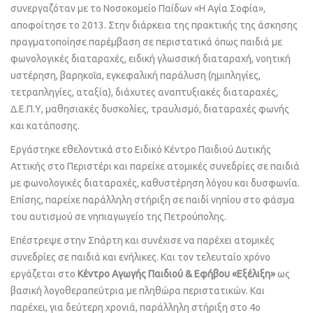
συνεργαζόταν με το Νοσοκομείο Παίδων «Η Αγία Σοφία»,
αποφοίτησε το 2013. Στην διάρκεια της πρακτικής της άσκησης
πραγματοποίησε παρέμβαση σε περιστατικά όπως παιδιά με
φωνολογικές διαταραχές, ειδική γλωσσική διαταραχή, νοητική
υστέρηση, βαρηκοΐα, εγκεφαλική παράλυση (ημιπληγίες,
τετραπληγίες, αταξία), διάχυτες αναπτυξιακές διαταραχές,
Δ.Ε.Π.Υ, μαθησιακές δυσκολίες, τραυλισμό, διαταραχές φωνής
και κατάποσης.
Εργάστηκε εθελοντικά στο Ειδικό Κέντρο Παιδιού Δυτικής
Αττικής στο Περιστέρι και παρείχε ατομικές συνεδρίες σε παιδιά
με φωνολογικές διαταραχές, καθυστέρηση λόγου και δυσφωνία.
Επίσης, παρείχε παράλληλη στήριξη σε παιδί νηπίου στο φάσμα
του αυτισμού σε νηπιαγωγείο της Πετρούπολης.
Επέστρεψε στην Σπάρτη και συνέχισε να παρέχει ατομικές
συνεδρίες σε παιδιά και ενήλικες. Και τον τελευταίο χρόνο
εργάζεται στο
Κέντρο Αγωγής Παιδιού & Εφήβου «Εξέλιξη»
ως
βασική λογοθεραπεύτρια με πληθώρα περιστατικών. Και
παρέχει, για δεύτερη χρονιά, παράλληλη στήριξη στο 4ο