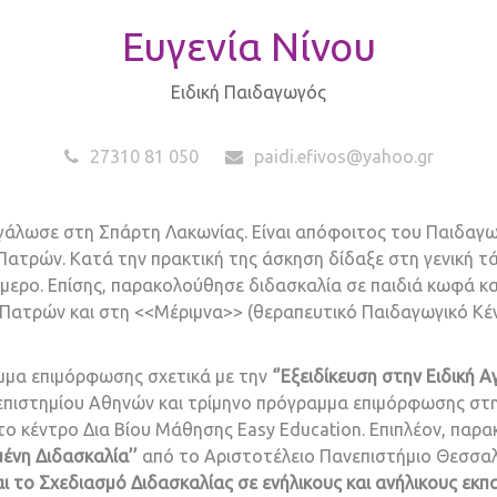
Ευγενία Νίνου
Ειδική Παιδαγωγός
27310 81 050
paidi.efivos@yahoo.gr
μεγάλωσε στη Σπάρτη Λακωνίας. Είναι απόφοιτος του Παιδαγ
Πατρών. Κατά την πρακτική της άσκηση δίδαξε στη γενική τ
μερο. Επίσης, παρακολούθησε διδασκαλία σε παιδιά κωφά κα
 Πατρών και στη <<Μέριμνα>> (θεραπευτικό Παιδαγωγικό Κέν
μμα επιμόρφωσης σχετικά με την
‘’Εξειδίκευση στην Ειδική Α
επιστημίου Αθηνών και τρίμηνο πρόγραμμα επιμόρφωσης στ
ο κέντρο Δια Βίου Μάθησης Easy Education. Επιπλέον, πα
ένη Διδασκαλία’’
από το Αριστοτέλειο Πανεπιστήμιο Θεσσαλο
ι το Σχεδιασμό Διδασκαλίας σε ενήλικους και ανήλικους εκπ