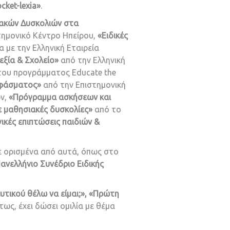
cket-lexia»
.
ιακών Δυσκολιών στα
τημονικό Κέντρο Ηπείρου,
«Ειδικές
 με την Ελληνική Εταιρεία
εξία & Σχολείο»
από την Ελληνική
του προγράμματος Educate the
 φάσματος»
από την Επιστημονική
ν,
«Πρόγραμμα ασκήσεων και
ε μαθησιακές δυσκολίες»
από το
κές επιπτώσεις παιδιών &
ε ορισμένα από αυτά, όπως στο
ανελλήνιο Συνέδριο Ειδικής
τικού θέλω να είμαι;», «Πρώτη
τως, έχει δώσει ομιλία με θέμα