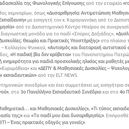
 Διδασκαλία της Φωνολογικής Επίγνωσης
από την εταιρεία
«ro
ήθος σεμιναρίων, όπως
«Δυσαριθμησία: Αντιμετώπιση Μαθησ
Εκπαίδευση»
με εισηγητή τον κ. Καραγιαννάκη από το Διεπισ
μησία»
από το Διεπιστημονικό Κέντρο Ηπείρου σε συνεργασία
ι διαγνωστική μονάδα για το παιδί «Σπύρος Δοξιάδης»,
«Δυσλ
υσκολίες: Θεωρία και Πρακτικές Υποστήριξης»
στο πλαίσιο 
 – Κολλεγίου Ψυχικού,
«Αυτισμός και διαταραχή αυτιστικού
άδος,
«Η παιδική βία δεν κρύβεται»
του Πανεπιστημίου Πατρώ
ενημερότητα για παιδιά προσχολικής ηλικίας και μαθητές μ
 «Ευρυμάθεια» και
«ΔΕΠΥ & Μαθησιακές Δυσκολίες – Ψυχολογι
ν εκπαιδευτικών»
από την ELT NEWS.
τημονικών συνεδρίων και έχει συμμετάσχει ως εισηγήτρια σ
γού»
, στο
3ο Πανελλήνιο Εκπαιδευτικό Συνέδριο
και στο
4ο Π
αθηματικά… και Μαθησιακές Δυσκολίες», «Τι τύπος εκπαιδευ
ασία της;»
και
«Το παιδί μου έχει δυσαριθμησία;»
. Επιπροσθέ
 – Ένας πρακτικός οδηγός για γονείς»
.