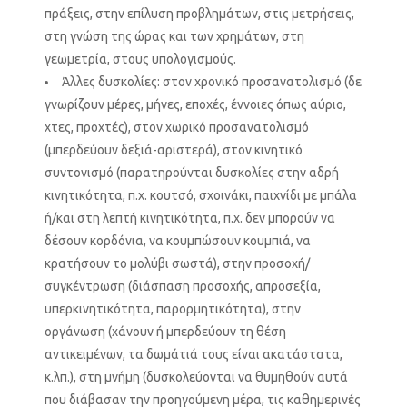
πράξεις, στην επίλυση προβλημάτων, στις μετρήσεις,
στη γνώση της ώρας και των χρημάτων, στη
γεωμετρία, στους υπολογισμούς.
Άλλες δυσκολίες: στον χρονικό προσανατολισμό (δε
γνωρίζουν μέρες, μήνες, εποχές, έννοιες όπως αύριο,
χτες, προχτές), στον χωρικό προσανατολισμό
(μπερδεύουν δεξιά-αριστερά), στον κινητικό
συντονισμό (παρατηρούνται δυσκολίες στην αδρή
κινητικότητα, π.χ. κουτσό, σχοινάκι, παιχνίδι με μπάλα
ή/και στη λεπτή κινητικότητα, π.χ. δεν μπορούν να
δέσουν κορδόνια, να κουμπώσουν κουμπιά, να
κρατήσουν το μολύβι σωστά), στην προσοχή/
συγκέντρωση (διάσπαση προσοχής, απροσεξία,
υπερκινητικότητα, παρορμητικότητα), στην
οργάνωση (χάνουν ή μπερδεύουν τη θέση
αντικειμένων, τα δωμάτιά τους είναι ακατάστατα,
κ.λπ.), στη μνήμη (δυσκολεύονται να θυμηθούν αυτά
που διάβασαν την προηγούμενη μέρα, τις καθημερινές