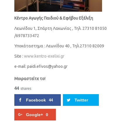
Κέντρο Αγωγής Παιδιού & Εφήβου Εξέλιξη
Λεωνίδου 1, Σπάρτη Λακωνίας , Τηλ. 27310 81050
/6978733472
Υποκάταστημα : Λεωνίδου 40 , Τηλ.27310 82009
Site :
www.kentro-exelixi.gr
e-mail:
paidi.efivos@yahoo.gr
Μοιραστείτε το!
44
shares
Facebook
Twitter
44
Google+
0