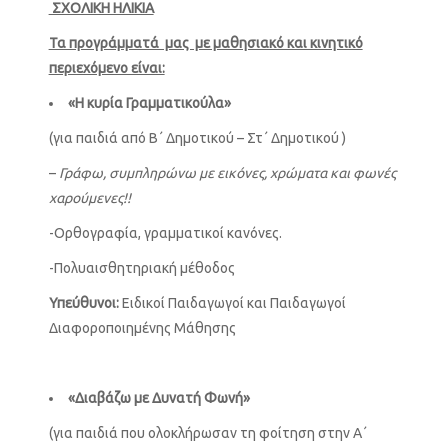
ΣΧΟΛΙΚΗ ΗΛΙΚΙΑ
Τα προγράμματά μας με μαθησιακό και κινητικό
περιεχόμενο είναι:
«Η κυρία Γραμματικούλα»
(για παιδιά από Β΄ Δημοτικού – Στ΄ Δημοτικού )
–
Γράφω, συμπληρώνω με εικόνες, χρώματα
και φωνές
χαρούμενες!!
-Ορθογραφία, γραμματικοί κανόνες.
-Πολυαισθητηριακή μέθοδος
Υπεύθυνοι:
Ειδικοί Παιδαγωγοί και Παιδαγωγοί
Διαφοροποιημένης Μάθησης
«Διαβάζω με Δυνατή Φωνή»
(για παιδιά που ολοκλήρωσαν τη φοίτηση στην Α΄