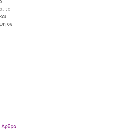
ό
αι το
και
εψη σε
 Άρθρο