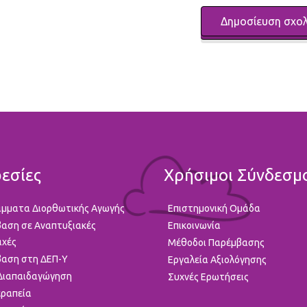
εσίες
Χρήσιμοι Σύνδεσμ
μματα Διορθωτικής Αγωγής
Επιστημονική Ομάδα
αση σε Αναπτυξιακές
Επικοινωνία
αχές
Μέθοδοι Παρέμβασης
αση στη ΔΕΠ-Υ
Εργαλεία Αξιολόγησης
 Διαπαιδαγώγηση
Συχνές Ερωτήσεις
ραπεία