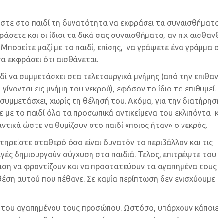
τε στο παιδί τη δυνατότητα να εκφράσει τα συναισθήματα
ράσετε και οι ίδιοι τα δικά σας συναισθήματα, αν π.χ αισθαν
Μπορείτε μαζί με το παιδί, επίσης, να γράψετε ένα γράμμα 
α εκφράσει ότι αισθάνεται.
δί να συμμετάσχει στα τελετουργικά μνήμης (από την επιθα
γίνονται εις μνήμη του νεκρού), εφόσον το ίδιο το επιθυμεί.
συμμετάσχει, χωρίς τη θέλησή του. Ακόμα, για την διατήρησ
 με το παιδί όλα τα προσωπικά αντικείμενα του εκλιπόντα κ
ικά ώστε να θυμίζουν στο παιδί «ποιος ήταν» ο νεκρός.
τηρείστε σταθερό όσο είναι δυνατόν το περιβάλλον και τις
αγές δημιουργούν σύγχυση στα παιδιά. Τέλος, επιτρέψτε του
 τάση να φροντίζουν και να προστατεύουν τα αγαπημένα τους
θέση αυτού που πέθανε. Σε καμία περίπτωση δεν ενισχύουμε
ο του αγαπημένου τους προσώπου. Ωστόσο, υπάρχουν κάποι