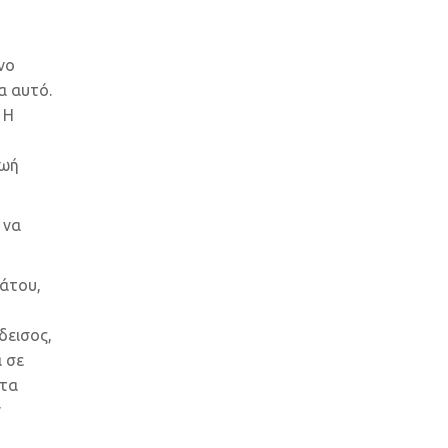
νο
α αυτό.
 Η
ζωή
 να
άτου,
δεισος,
ά σε
ητα
ν