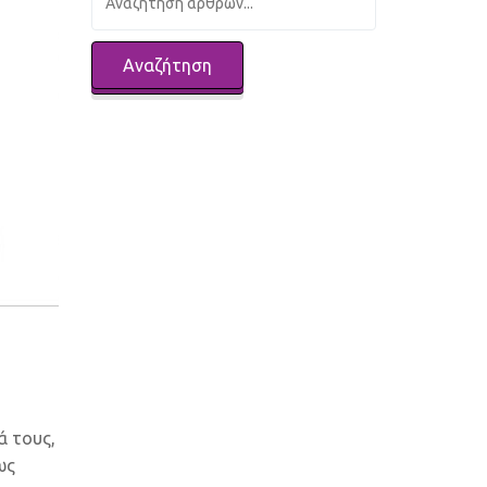
ά τους,
ως