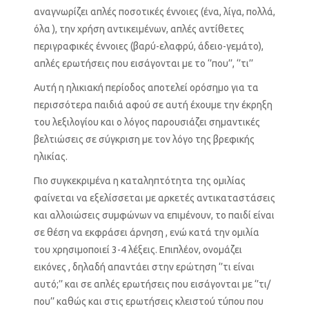
αναγνωρίζει απλές ποσοτικές έννοιες (ένα, λίγα, πολλά,
όλα ), την χρήση αντικειμένων, απλές αντίθετες
περιγραφικές έννοιες (βαρύ-ελαφρύ, άδειο-γεμάτο),
απλές ερωτήσεις που εισάγονται με το ‘’που’’, ‘’τι’’
Αυτή η ηλικιακή περίοδος αποτελεί ορόσημο για τα
περισσότερα παιδιά αφού σε αυτή έχουμε την έκρηξη
του λεξιλογίου και ο λόγος παρουσιάζει σημαντικές
βελτιώσεις σε σύγκριση με τον λόγο της βρεφικής
ηλικίας.
Πιο συγκεκριμένα η καταληπτότητα της ομιλίας
φαίνεται να εξελίσσεται με αρκετές αντικαταστάσεις
και αλλοιώσεις συμφώνων να επιμένουν, το παιδί είναι
σε θέση να εκφράσει άρνηση , ενώ κατά την ομιλία
του χρησιμοποιεί 3-4 λέξεις. Επιπλέον, ονομάζει
εικόνες , δηλαδή απαντάει στην ερώτηση ‘’τι είναι
αυτό;’’ και σε απλές ερωτήσεις που εισάγονται με ‘’τι/
που’’ καθώς και στις ερωτήσεις κλειστού τύπου που