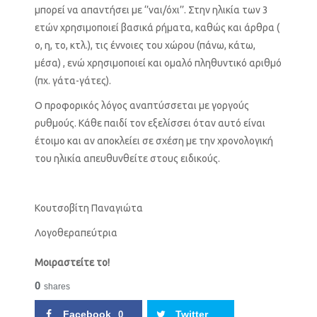
μπορεί να απαντήσει με ‘’ναι/όχι’’. Στην ηλικία των 3
ετών χρησιμοποιεί βασικά ρήματα, καθώς και άρθρα (
ο, η, το, κτλ.), τις έννοιες του χώρου (πάνω, κάτω,
μέσα) , ενώ χρησιμοποιεί και ομαλό πληθυντικό αριθμό
(πχ. γάτα-γάτες).
Ο προφορικός λόγος αναπτύσσεται με γοργούς
ρυθμούς. Κάθε παιδί τον εξελίσσει όταν αυτό είναι
έτοιμο και αν αποκλείει σε σχέση με την χρονολογική
του ηλικία απευθυνθείτε στους ειδικούς.
Κουτσοβίτη Παναγιώτα
Λογοθεραπεύτρια
Μοιραστείτε το!
0
shares
Facebook
Twitter
0