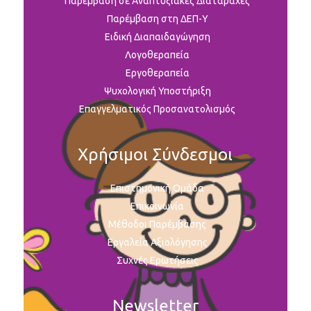
Παρέμβαση σε Αναπτυξιακές Διαταραχές
Παρέμβαση στη ΔΕΠ-Υ
Ειδική Διαπαιδαγώγηση
Λογοθεραπεία
Εργοθεραπεία
Ψυχολογική Υποστήριξη
Επαγγελματικός Προσανατολισμός
Χρήσιμοι Σύνδεσμοι
Επιστημονική Ομάδα
Επικοινωνία
Μέθοδοι Παρέμβασης
Εργαλεία Αξιολόγησης
Συχνές Ερωτήσεις
Newsletter