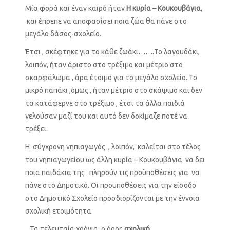
Μία φορά και έναν καιρό ήταν
Η κυρία – Κουκουβάγια
,
και έπρεπε να αποφασίσει ποια ζώα θα πάνε στο
μεγάλο δάσος-σχολείο.
Έτσι , σκέφτηκε για το κάθε ζωάκι…….Το λαγουδάκι,
λοιπόν, ήταν άριστο στο τρέξιμο και μέτριο στο
σκαρφάλωμα , άρα έτοιμο για το μεγάλο σχολείο. Το
μικρό παπάκι ,όμως , ήταν μέτριο στο σκάψιμο και δεν
τα κατάφερνε στο τρέξιμο , έτσι τα άλλα παιδιά
γελούσαν μαζί του και αυτό δεν δοκίμαζε ποτέ να
τρέξει.
Η σύγχρονη νηπιαγωγός , λοιπόν, καλείται στο τέλος
του νηπιαγωγείου ως άλλη κυρία – Κουκουβάγια να δει
ποια παιδάκια της πληρούν τις προϋποθέσεις για να
πάνε στο Δημοτικό. Οι προυποθέσεις για την είσοδο
στο Δημοτικό Σχολείο προσδιορίζονται με την έννοια
σχολική ετοιμότητα.
Τα τελευταία χρόνια, ο όρος
σχολική