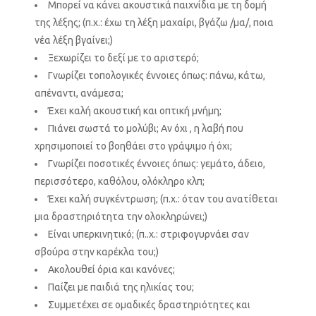
Μπορεί να κάνει ακουστικά παιχνίδια με τη δομή
της λέξης; (π.χ.: έχω τη λέξη μαχαίρι, βγάζω /μα/, ποια
νέα λέξη βγαίνει;)
Ξεχωρίζει το δεξί με το αριστερό;
Γνωρίζει τοπολογικές έννοιες όπως: πάνω, κάτω,
απέναντι, ανάμεσα;
Έχει καλή ακουστική και οπτική μνήμη;
Πιάνει σωστά το μολύβι; Αν όχι , η λαβή που
χρησιμοποιεί το βοηθάει στο γράψιμο ή όχι;
Γνωρίζει ποσοτικές έννοιες όπως: γεμάτο, άδειο,
περισσότερο, καθόλου, ολόκληρο κλπ;
Έχει καλή συγκέντρωση; (π.χ.: όταν του ανατίθεται
μια δραστηριότητα την ολοκληρώνει;)
Είναι υπερκινητικό; (π..χ.: στριφογυρνάει σαν
σβούρα στην καρέκλα του;)
Ακολουθεί όρια και κανόνες;
Παίζει με παιδιά της ηλικίας του;
Συμμετέχει σε ομαδικές δραστηριότητες και