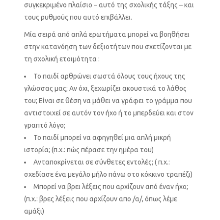
συγκεκριμένο πλαίσιο – αυτό της σχολικής τάξης – και
τους ρυθμούς που αυτό επιβάλλει.
Μία σειρά από απλά ερωτήματα μπορεί να βοηθήσει
στην κατανόηση των δεξιοτήτων που σχετίζονται με
τη σχολική ετοιμότητα :
Το παιδί αρθρώνει σωστά όλους τους ήχους της
γλώσσας μας; Αν όχι, ξεχωρίζει ακουστικά το λάθος
του; Είναι σε θέση να μάθει να γράφει το γράμμα που
αντιστοιχεί σε αυτόν τον ήχο ή το μπερδεύει και στον
γραπτό λόγο;
Το παιδί μπορεί να αφηγηθεί μια απλή μικρή
ιστορία; (π.χ.: πώς πέρασε την ημέρα του)
Ανταποκρίνεται σε σύνθετες εντολές; ( π.χ.:
σχεδίασε ένα μεγάλο μήλο πάνω στο κόκκινο τραπέζι)
Μπορεί να βρει λέξεις που αρχίζουν από έναν ήχο;
(π.χ.: βρες λέξεις που αρχίζουν απο /α/, όπως λέμε
αμάξι)