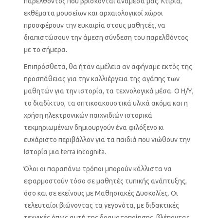
παρελθόντος που βρίσκονται ανάμεσά μας. Κτίρια,
εκθέματα μουσείων και αρχαιολογικοί χώροι
προσφέρουν την ευκαιρία στους μαθητές, να
διαπιστώσουν την άμεση σύνδεση του παρελθόντος
με το σήμερα.
Επιπρόσθετα, θα ήταν αμέλεια αν αφήναμε εκτός της
προσπάθειας για την καλλιέργεια της αγάπης των
μαθητών για την ιστορία, τα τεχνολογικά μέσα. Ο Η/Υ,
το διαδίκτυο, τα οπτικοακουστικά υλικά ακόμα και η
χρήση ηλεκτρονικών παιχνιδιών ιστορικά
τεκμηριωμένων δημιουργούν ένα φιλόξενο κι
ευχάριστο περιβάλλον για τα παιδιά που νιώθουν την
Ιστορία μια terra incognita.
Όλοι οι παραπάνω τρόποι μπορούν κάλλιστα να
εφαρμοστούν τόσο σε μαθητές τυπικής ανάπτυξης,
όσο και σε εκείνους με Μαθησιακές Δυσκολίες. Οι
τελευταίοι βιώνοντας τα γεγονότα, με διδακτικές
τεχνικές όπως αυτή της δραματοποίησης, βλέποντας