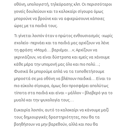
οθόνη, υπολογιστή, τηλεόρασης κλπ. Οι περισσότεροι
γονείς δουλεύουν και το καλοκαίρι σίγουρα όμως
μπορούνε να βρούνε και να αφιερώσουνε κάποιες
ώρες με τα παιδιά τους.
Τι γίνεται λοιπόν όταν ο πρώτος ενθουσιασμός -χωρίς
σχολείο- περνάει και τα παιδιά μας αρχίζουν να λένε
τη φράση: «Μαμά… βαριέμαι…»; Αρχίζουν να
γκρινιάζουν, να είναι δύστροπα και εμείς να χάνουμε
κάθε μέρα την υπομονή μας όλο και πιο πολύ…;
Φυσικά δε μπορούμε απλά να τα τοποθετήσουμε
μπροστά σε μια οθόνη να βλέπουν παιδικά… Είναι το
πιο εύκολο σίγουρα, όμως δεν προσφέρει απολύτως
τίποτα στα παιδιά και είναι – μάλλον – βλαβερό για το
μυαλό και την ψυχολογία τους…
Ευκαιρία λοιπόν, αυτό το καλοκαίρι να κάνουμε μαζί
τους δημιουργικές δραστηριότητες, που θα τα
βοηθήσουν να μην βαρεθούν, αλλά και που θα