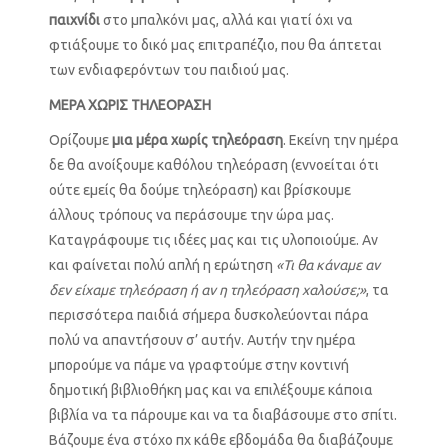
παιχνίδι
στο μπαλκόνι μας, αλλά και γιατί όχι να
φτιάξουμε το δικό μας επιτραπέζιο, που θα άπτεται
των ενδιαφερόντων του παιδιού μας.
ΜΕΡΑ ΧΩΡΙΣ ΤΗΛΕΟΡΑΣΗ
Ορίζουμε
μια μέρα χωρίς τηλεόραση
. Εκείνη την ημέρα
δε θα ανοίξουμε καθόλου τηλεόραση (εννοείται ότι
ούτε εμείς θα δούμε τηλεόραση) και βρίσκουμε
άλλους τρόπους να περάσουμε την ώρα μας.
Καταγράφουμε τις ιδέες μας και τις υλοποιούμε. Αν
και φαίνεται πολύ απλή η ερώτηση
«Τι θα κάναμε αν
δεν είχαμε τηλεόραση ή αν η τηλεόραση χαλούσε;»
, τα
περισσότερα παιδιά σήμερα δυσκολεύονται πάρα
πολύ να απαντήσουν σ’ αυτήν. Αυτήν την ημέρα
μπορούμε να πάμε να γραφτούμε στην κοντινή
δημοτική βιβλιοθήκη μας και να επιλέξουμε κάποια
βιβλία να τα πάρουμε και να τα διαβάσουμε στο σπίτι.
Βάζουμε ένα στόχο πχ κάθε εβδομάδα θα διαβάζουμε