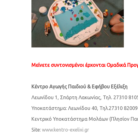
Μείνετε συντονισμένοι έρχονται Ομαδικά Προγ
Κέντρο Αγωγής Παιδιού & Εφήβου Εξέλιξη
Λεωνίδου 1, Σπάρτη Λακωνίας, Τηλ. 27310 810
Υποκατάστημα: Λεωνίδου 40, Τηλ.27310 82009
Κεντρικό Υποκατάστημα Μολάων (Πλησίον Παιδ
Site:
www.kentro-exelixi.gr