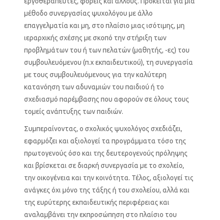
εργοθεραπευτές, φορείς και άλλους. Πρόκειται για μια
μέθοδο συνεργασίας ψυχολόγου με άλλο
επαγγελματία και μη, στο πλαίσιο μιας ισότιμης, μη
ιεραρχικής σχέσης με σκοπό την στήριξη των
προβλημάτων του ή των πελατών (μαθητής, -ες) του
συμβουλευόμενου (π.χ εκπαιδευτικού), τη συνεργασία
με τους συμβουλευόμενους για την καλύτερη
κατανόηση των αδυναμιών του παιδιού ή το
σχεδιασμό παρέμβασης που αφορούν σε όλους τους
τομείς ανάπτυξης των παιδιών.
Συμπεραίνοντας, ο σχολικός ψυχολόγος σχεδιάζει,
εφαρμόζει και αξιολογεί τα προγράμματα τόσο της
πρωτογενούς όσο και της δευτερογενούς πρόληψης
και βρίσκεται σε διαρκή συνεργασία με το σχολείο,
την οικογένεια και την κοινότητα. Τέλος, αξιολογεί τις
ανάγκες όχι μόνο της τάξης ή του σχολείου, αλλά και
της ευρύτερης εκπαιδευτικής περιφέρειας και
αναλαμβάνει την εκπροσώπηση στο πλαίσιο του