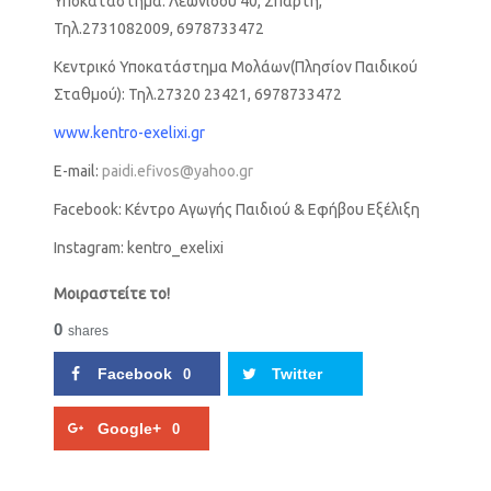
Υποκατάστημα: Λεωνίδου 40, Σπάρτη,
Τηλ.2731082009, 6978733472
Κεντρικό Υποκατάστημα Μολάων(Πλησίον Παιδικού
Σταθμού): Τηλ.27320 23421, 6978733472
www.kentro-exelixi.gr
E-mail:
paidi.efivos@yahoo.gr
Facebook: Κέντρο Αγωγής Παιδιού & Εφήβου Εξέλιξη
Instagram: kentro_exelixi
Μοιραστείτε το!
0
shares
Facebook
Twitter
0
Google+
0