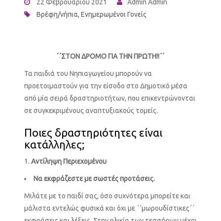
22 Φεβρουαρίου 2021
Admin Admin
Βρέφη/νήπια
,
Ενημερωμένοι Γονείς
΄΄ΣΤΟΝ ΔΡΟΜΟ ΓΙΑ ΤΗΝ ΠΡΩΤΗ!!΄΄
Τα παιδιά του Νηπιαγωγείου μπορούν να
προετοιμαστούν για την είσοδο στο Δημοτικό μέσα
από μία σειρά δραστηριοτήτων, που επικεντρώνονται
σε συγκεκριμένους αναπτυξιακούς τομείς.
Ποιες δραστηριότητες είναι
κατάλληλες;
Αντίληψη Περιεχομένου
Να εκφράζεστε με σωστές προτάσεις.
Μιλάτε με το παιδί σας, όσο συχνότερα μπορείτε και
μάλιστα εντελώς φυσικά και όχι με ΄΄μωρουδίστικες΄΄
εκφράσεις και λέξεις. Στην ηλικία των τεσσάρων μέχρι