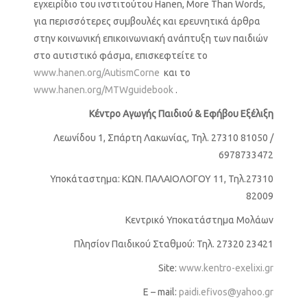
εγχειρίδιο του ινστιτούτου Hanen, More Than Words,
για περισσότερες συμβουλές και ερευνητικά άρθρα
στην κοινωνική επικοινωνιακή ανάπτυξη των παιδιών
στο αυτιστικό φάσμα, επισκεφτείτε το
www.hanen.org/AutismCorne
και το
www.hanen.org/MTWguidebook
.
Κέντρο Αγωγής Παιδιού & Εφήβου Εξέλιξη
Λεωνίδου 1, Σπάρτη Λακωνίας, Τηλ. 27310 81050 /
6978733472
Υποκάταστημα: ΚΩΝ. ΠΑΛΑΙΟΛΟΓΟΥ 11, Τηλ.27310
82009
Κεντρικό Υποκατάστημα Μολάων
Πλησίον Παιδικού Σταθμού: Τηλ. 27320 23421
Site:
www.kentro-exelixi.gr
E – mail:
paidi.efivos@yahoo.gr