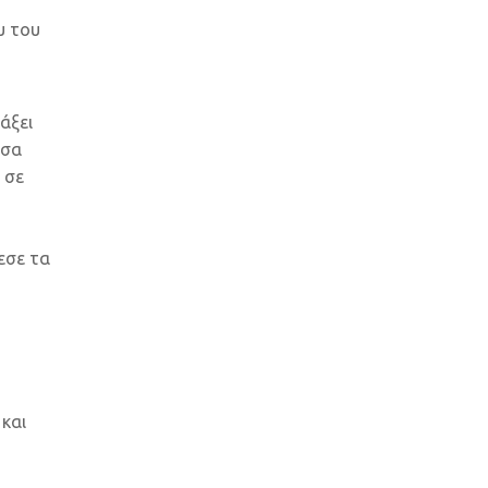
υ του
άξει
υσα
 σε
εσε τα
 και