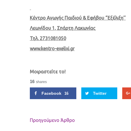
Κέντρο Αγωγής Παιδιού & Εφήβου ‘’Εξέλιξη’’
Λεωνίδου 1, Σπάρτη Λακωνίας
Τηλ. 2731081050
www.kentro-exelixi.gr
Μοιραστείτε το!
16
shares
Facebook
Twitter
16
Προηγούμενo Άρθρο