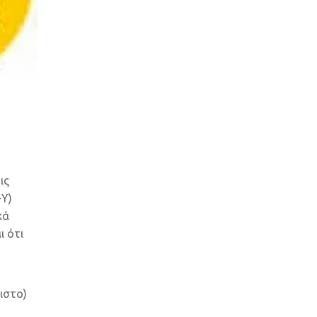
ις
-Υ)
κά
ι ότι
ριστο)