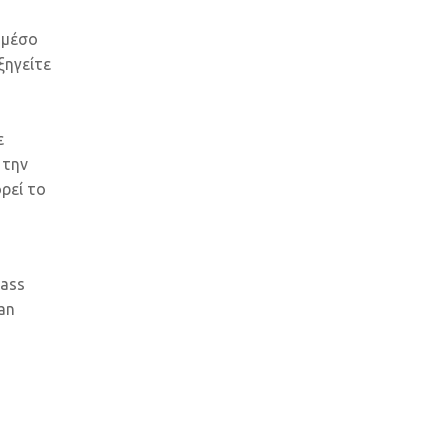
 μέσο
ξηγείτε
ε
 την
ρεί το
Bass
San