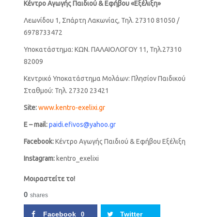
Κέντρο Αγωγής Παιδιού & Εφήβου «Εξέλιξη»
Λεωνίδου 1, Σπάρτη Λακωνίας, Τηλ. 27310 81050 /
6978733472
Υποκατάστημα: ΚΩΝ. ΠΑΛΑΙΟΛΟΓΟΥ 11, Τηλ.27310
82009
Κεντρικό Υποκατάστημα Μολάων: Πλησίον Παιδικού
Σταθμού: Τηλ. 27320 23421
Site:
www.kentro-exelixi.gr
E – mail:
paidi.efivos@yahoo.gr
F
ace
b
ook
:
Κέντρο Αγωγής Παιδιού & Εφήβου Εξέλιξη
Instagram:
kentro_exelixi
Μοιραστείτε το!
0
shares
Facebook
Twitter
0