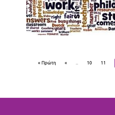
« Πρώτη
«
10
11
...