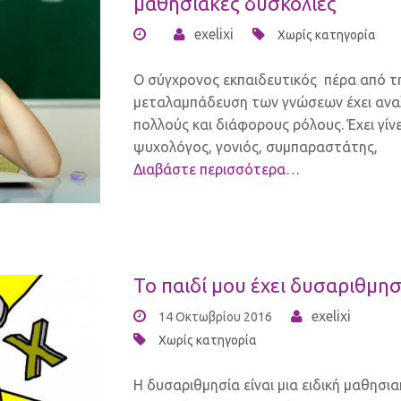
μαθησιακές δυσκολίες
exelixi
Χωρίς κατηγορία
Ο σύγχρονος εκπαιδευτικός πέρα από τ
μεταλαμπάδευση των γνώσεων έχει ανα
πολλούς και διάφορους ρόλους. Έχει γίνε
ψυχολόγος, γονιός, συμπαραστάτης,
Διαβάστε περισσότερα…
Το παιδί μου έχει δυσαριθμησ
exelixi
14 Οκτωβρίου 2016
Χωρίς κατηγορία
Η δυσαριθμησία είναι μια ειδική μαθησια