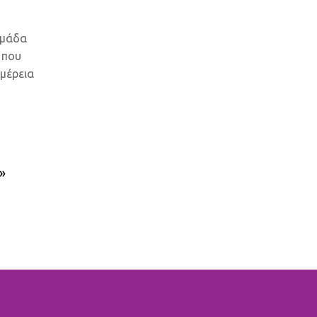
ομάδα
 που
ομέρεια
»