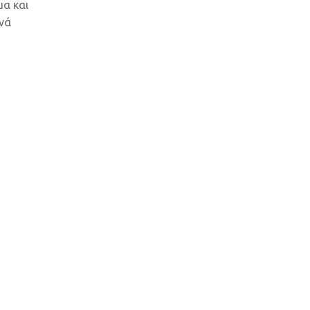
μα και
χνά