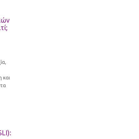
κών
τί;
ία,
η και
στα
LI):