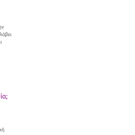
ην
λάβει
ι
ία;
κή