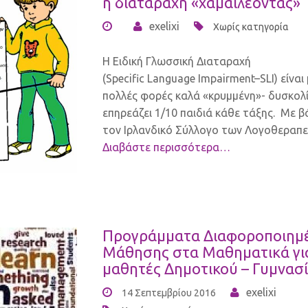
η διαταραχή «χαμαιλέοντας»
exelixi
Χωρίς κατηγορία
Η Ειδική Γλωσσική Διαταραχή
(Specific Language Impairment–SLI) είναι 
πολλές φορές καλά «κρυμμένη»- δυσκολ
επηρεάζει 1/10 παιδιά κάθε τάξης. Με 
τον Ιρλανδικό Σύλλογο των Λογοθεραπ
Διαβάστε περισσότερα…
Προγράμματα Διαφοροποιημ
Μάθησης στα Μαθηματικά γι
μαθητές Δημοτικού – Γυμνασί
exelixi
14 Σεπτεμβρίου 2016