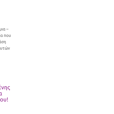
μια –
ία που
βάση
ευτών
ένης
α
ου!