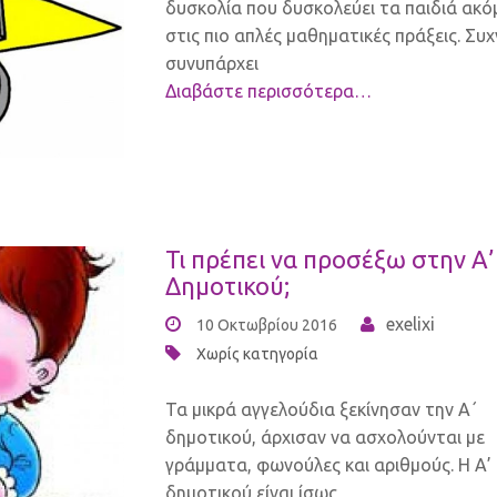
δυσκολία που δυσκολεύει τα παιδιά ακό
στις πιο απλές μαθηματικές πράξεις. Συ
συνυπάρχει
Διαβάστε περισσότερα…
Τι πρέπει να προσέξω στην Α’
Δημοτικού;
exelixi
10 Οκτωβρίου 2016
Χωρίς κατηγορία
Τα μικρά αγγελούδια ξεκίνησαν την Α΄
δημοτικού, άρχισαν να ασχολούνται με
γράμματα, φωνούλες και αριθμούς. Η Α’
δημοτικού είναι ίσως