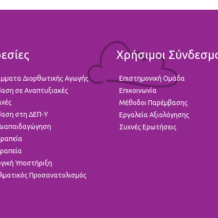
εσίες
Χρήσιμοι Σύνδεσμ
μματα Διορθωτικής Αγωγής
Επιστημονική Ομάδα
αση σε Αναπτυξιακές
Επικοινωνία
αχές
Μέθοδοι Παρέμβασης
αση στη ΔΕΠ-Υ
Εργαλεία Αξιολόγησης
 Διαπαιδαγώγηση
Συχνές Ερωτήσεις
ραπεία
ραπεία
γική Υποστήριξη
λματικός Προσανατολισμός