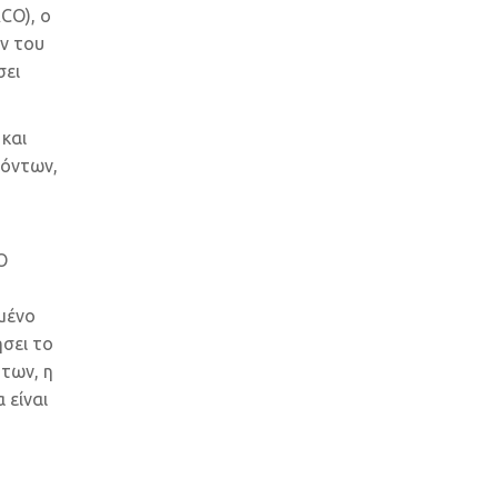
CO), ο
ών του
σει
 και
γόντων,
Ο
μένο
ήσει το
ήτων, η
 είναι