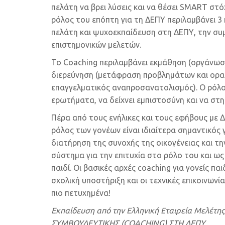
πελάτη να βρει λύσεις και να θέσει SMART στ
ρόλος του επόπτη για τη ΔΕΠΥ περιλαμβάνει 3
πελάτη και ψυχοεκπαίδευση στη ΔΕΠΥ, την συ
επιστημονικών μελετών.
Το Coaching περιλαμβάνει εκμάθηση (οργάνωση
διερεύνηση (μετάφραση προβλημάτων και οραμ
επαγγελματικός αναπροσανατολισμός). Ο ρόλος τ
ερωτήματα, να δείχνει εμπιστοσύνη και να στη
Πέρα από τους ενήλικες και τους εφήβους με Δ
ρόλος των γονέων είναι ιδιαίτερα σημαντικός 
διατήρηση της συνοχής της οικογένειας και 
σύστημα για την επιτυχία στο ρόλο του και ως
παιδί. Οι βασικές αρχές coaching για γονείς πα
σχολική υποστήριξη και οι τεχνικές επικοινωνίας
πιο πετυχημένα!
Εκπαίδευση από την Ελληνική Εταιρεία Μελέ
ΣΥΜΒΟΥΛΕΥΤΙΚΗΣ (
COACHING
) ΣΤΗ ΔΕΠΥ.