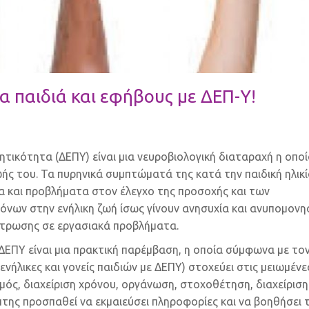
ια παιδιά και εφήβους με ΔΕΠ-Υ!
τικότητα (ΔΕΠΥ) είναι μια νευροβιολογική διαταραχή η οπο
ής του. Τα πυρηνικά συμπτώματά της κατά την παιδική ηλικία
α και προβλήματα στον έλεγχο της προσοχής και των
νων στην ενήλικη ζωή ίσως γίνουν ανησυχία και ανυπομονησ
ντρωσης σε εργασιακά προβλήματα.
 ΔΕΠΥ είναι μια πρακτική παρέμβαση, η οποία σύμφωνα με το
νήλικες και γονείς παιδιών με ΔΕΠΥ) στοχεύει στις μειωμένε
μός, διαχείριση χρόνου, οργάνωση, στοχοθέτηση, διαχείριση
πτης προσπαθεί να εκμαιεύσει πληροφορίες και να βοηθήσει 