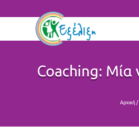
Coaching: Μία 
Αρχική
/