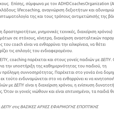
όχους. Επίσης, σύμφωνα με τον ADHDCoachesOrganization (A
 κλάδους: lifecoaching, αναγνώριση δεξιοτήτων και αδυναμι
μπτωματολογία της και τους τρόπους αντιμετώπισής της βά
 δραστηριοτήτων, μνημονικές τεχνικές, διαχείριση χρόνου)
άτων σε στόχους, κίνητρα, διαχείριση ανασταλτικών παρα
ου coach είναι να ενθαρρύνει την ειλικρίνεια, να θέτει
ρίζει τις επιλογές του ενδιαφερομένου.
ΕΠΥ, coaching παρέχεται και στους γονείς παιδιών με ΔΕΠΥ. 
για την υποστήριξη της καθημερινότητας του παιδιού, τη
την πρόληψη συννοσηρότητας. Παρέχεται στο γονέα ένα δομη
 εκ τούτο ενδυναμώνεται στο να ενθαρρύνει κι να κινητοποι
ιδιών με ΔΕΠΥ είναι η διαχείριση χρόνου, η ενίσχυση δυνατοτ
. Όταν οι γονείς νιώθουν και είναι επιτυχημένοι, τα παιδιά θα
της ΔΕΠΥ στις ΒΑΣΙΚΕΣ ΑΡΧΕΣ ΕΦΑΡΜΟΓΗΣ ΕΠΟΠΤΙΚΗΣ