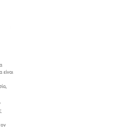
ία
 είναι
ία,
ν
ς
τον