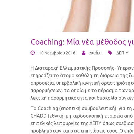
Coaching: Μία νέα μέθοδος γ
exelixi
10 Νοεμβρίου 2016
ΔΕΠ-Υ
Η Διαταραχή Ελλειμματικής Προσοχής- Υπερκινη
επηρεάζει το άτομο καθόλη τη διάρκεια της ζω
απροσεξία, υπερβολική κινητική δραστηριότητ
παρορμήσεων, τα οποία με το πέρασμα των χρό
λεκτική παρορμητικότητα και δυσκολία συγκέ
Το Coaching (εποπτική συμβουλευτική) για τη
CHADD (εθνική, μη κερδοσκοπική εταιρεία από ε
επιτελικές λειτουργίες της ΔΕΠΥ όπως σχεδιασ
προβλημάτων και στις επιπτώσεις τους. Ο επό