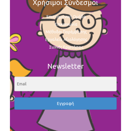
Χρήσιμοι Σύνδεσμοι
Επιστημονική Ομάδα
Επικοινωνία
Μέθοδοι Παρέμβασης
Εργαλεία Αξιολόγησης
Συχνές Ερωτήσεις
Newsletter
Εγγραφή