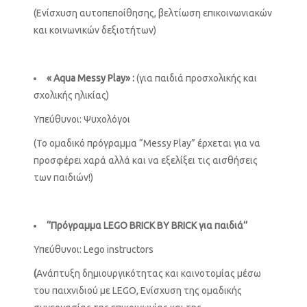
(Ενίσχυση αυτοπεποίθησης, βελτίωση επικοινωνιακών
και κοινωνικών δεξιοτήτων)
«
Aqua
Messy
Play
» :
(για παιδιά προσχολικής και
σχολικής ηλικίας)
Υπεύθυνοι: Ψυχολόγοι
(Το ομαδικό πρόγραμμα “Messy Play” έρχεται για να
προσφέρει χαρά αλλά και να εξελίξει τις αισθήσεις
των παιδιών!)
‘’Πρόγραμμα
LEGO
BRICK
BY
BRICK
για παιδιά’’
Υπεύθυνοι: Lego instructors
(
Aνάπτυξη δημιουργικότητας και καινοτομίας μέσω
του παιχνιδιού με LEGO, Ενίσχυση της ομαδικής