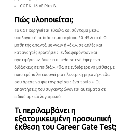
CGT K. 16 AE Plus B.
Πώς υλοποιείται;
Το CGT χορηγείται εύκολα και σύντομα μέσω
υπολογιστή σε διάστημα περίπου 20-45 λεπτά. Ο
μαθητής απαντά με «ναι» ή «όχι», σε απλές και
κατανοητές ερωτήσεις, ενδιαφερόντων και
προτιμήσεων, όπως π.χ. : «θα σε ενδιέφερε να
διδάσκεις σε παιδιά;», «θα σε ενδιέφερε να μάθεις με
ποιο τρόπο λειτουργεί μια ηλεκτρική μηχανή;», «θα
σου άρεσε να φωτογραφίσεις ένα τοπίο;». Οι
απαντήσεις του συγκεντρώνονται αυτόματα σε
ειδικό αρχείο λογισμικού.
Τι περιλαμβάνει η
εξατομικευμένη προσωπική
έκθεση του
Career
Gate
Test
;