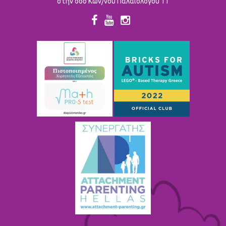
στην οδό Κων/νου Παλαιολόγου 11