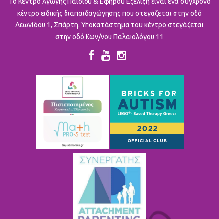
To Κέντρο Αγωγής Παιδιού & Εφήβου Εξέλιξη είναι ένα σύγχρονο
κέντρο ειδικής διαπαιδαγώγησης που στεγάζεται στην οδό
Λεωνίδου 1, Σπάρτη. Υποκατάστημα του κέντρο στεγάζεται
στην οδό Κων/νου Παλαιολόγου 11