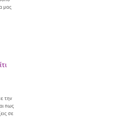
α μας
ίτι
ε την
αι πως
ξεις σε