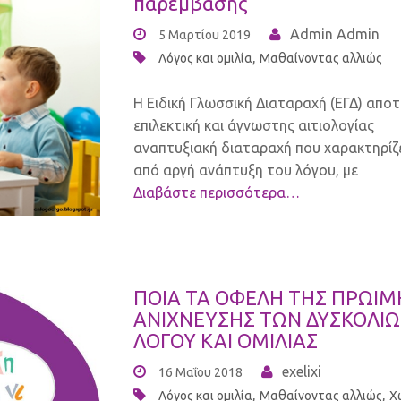
παρέμβασης
Admin Admin
5 Μαρτίου 2019
,
Λόγος και ομιλία
Μαθαίνοντας αλλιώς
Η Ειδική Γλωσσική Διαταραχή (ΕΓΔ) αποτ
επιλεκτική και άγνωστης αιτιολογίας
αναπτυξιακή διαταραχή που χαρακτηρίζ
από αργή ανάπτυξη του λόγου, με
Διαβάστε περισσότερα…
ΠΟΙΑ ΤΑ ΟΦΕΛΗ ΤΗΣ ΠΡΩΙΜ
ΑΝΙΧΝΕΥΣΗΣ ΤΩΝ ΔΥΣΚΟΛΙ
ΛΟΓΟΥ ΚΑΙ ΟΜΙΛΙΑΣ
exelixi
16 Μαΐου 2018
,
,
Λόγος και ομιλία
Μαθαίνοντας αλλιώς
Χ