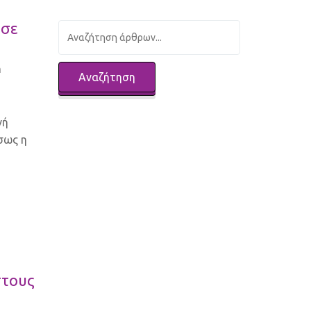
 σε
n
νή
ίσως η
στους