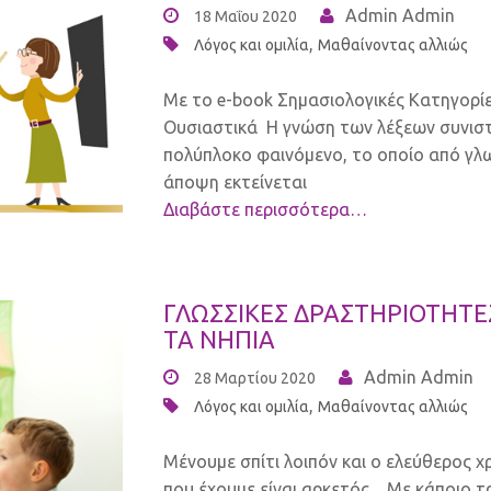
Admin Admin
18 Μαΐου 2020
,
Λόγος και ομιλία
Μαθαίνοντας αλλιώς
Με το e-book Σημασιολογικές Κατηγορί
Ουσιαστικά Η γνώση των λέξεων συνισ
πολύπλοκο φαινόμενο, το οποίο από γλ
άποψη εκτείνεται
Διαβάστε περισσότερα…
ΓΛΩΣΣΙΚΕΣ ΔΡΑΣΤΗΡΙΟΤΗΤΕΣ
ΤΑ ΝΗΠΙΑ
Admin Admin
28 Μαρτίου 2020
,
Λόγος και ομιλία
Μαθαίνοντας αλλιώς
Μένουμε σπίτι λοιπόν και ο ελεύθερος χ
που έχουμε είναι αρκετός…Με κάποιο τ