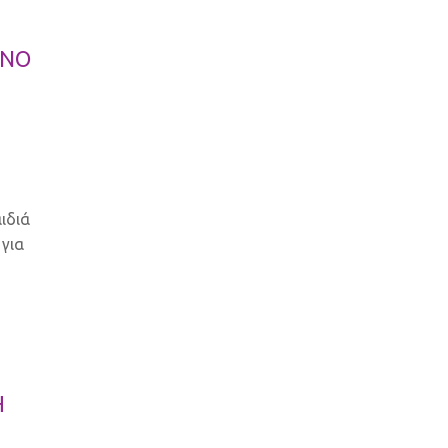
ΙΝΟ
n
ιδιά
για
Η