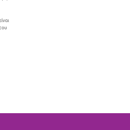
ίναι
 του