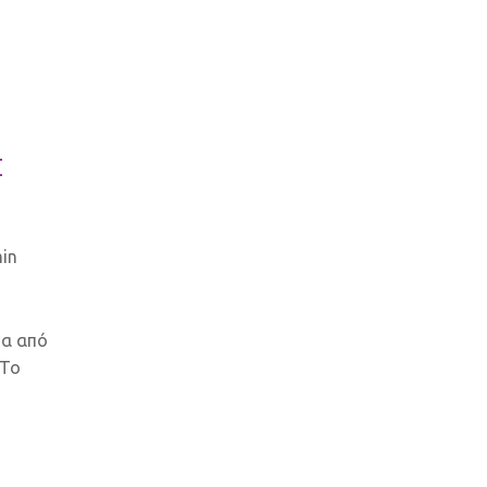
Σ
in
μα από
 Το