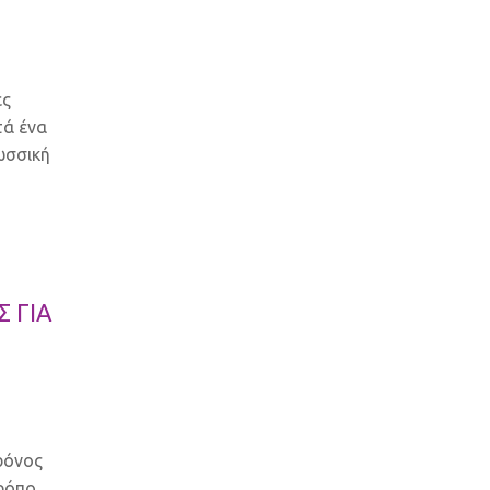
ες
τά ένα
ωσσική
 ΓΙΑ
ρόνος
ρόπο